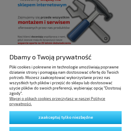
Dbamy o Twoją prywatność
Pliki cookies i pokrewne im technologie umożliwiają poprawne
POMOC
działanie strony i pomagają nam dostosować ofertę do Twoich
potrzeb. Możesz zaakceptować wykorzystanie przez nas
wszystkich tych plików i przejść do sklepu lub dostosować
użycie plików do swoich preferencji, wybierając opcję "Dostosuj
DOSTAWA I PŁATNOŚCI
zgody".
Więcej o plikach cookies przeczytasz w naszej Polityce
prywatności.
MOJE KONTO
zaakceptuj tylko niezbędne
GWARANCJA I ZWROTY