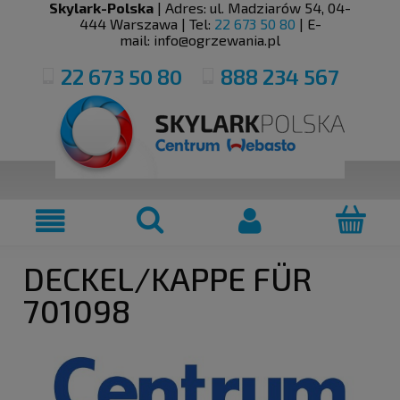
Skylark-Polska
| Adres:
ul. Madziarów 54
,
04-
444
Warszawa
| Tel:
22 673 50 80
| E-
mail:
info@ogrzewania.pl
22 673 50 80
888 234 567
DECKEL/KAPPE FÜR
701098