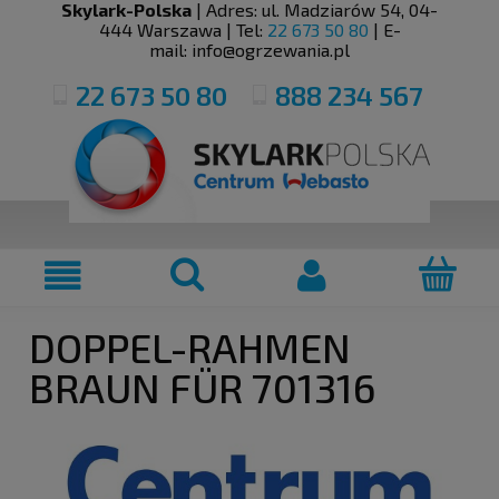
Skylark-Polska
| Adres:
ul. Madziarów 54
,
04-
444
Warszawa
| Tel:
22 673 50 80
| E-
mail:
info@ogrzewania.pl
22 673 50 80
888 234 567
DOPPEL-RAHMEN
BRAUN FÜR 701316