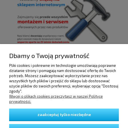
Dbamy o Twoją prywatność
Pliki cookies i pokrewne im technologie umożliwiają poprawne
POMOC
działanie strony i pomagają nam dostosować ofertę do Twoich
potrzeb. Możesz zaakceptować wykorzystanie przez nas
wszystkich tych plików i przejść do sklepu lub dostosować
użycie plików do swoich preferencji, wybierając opcję "Dostosuj
DOSTAWA I PŁATNOŚCI
zgody".
Więcej o plikach cookies przeczytasz w naszej Polityce
prywatności.
MOJE KONTO
zaakceptuj tylko niezbędne
GWARANCJA I ZWROTY