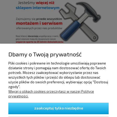
Dbamy o Twoją prywatność
Pliki cookies i pokrewne im technologie umożliwiają poprawne
POMOC
działanie strony i pomagają nam dostosować ofertę do Twoich
potrzeb. Możesz zaakceptować wykorzystanie przez nas
wszystkich tych plików i przejść do sklepu lub dostosować
użycie plików do swoich preferencji, wybierając opcję "Dostosuj
DOSTAWA I PŁATNOŚCI
zgody".
Więcej o plikach cookies przeczytasz w naszej Polityce
prywatności.
MOJE KONTO
zaakceptuj tylko niezbędne
GWARANCJA I ZWROTY