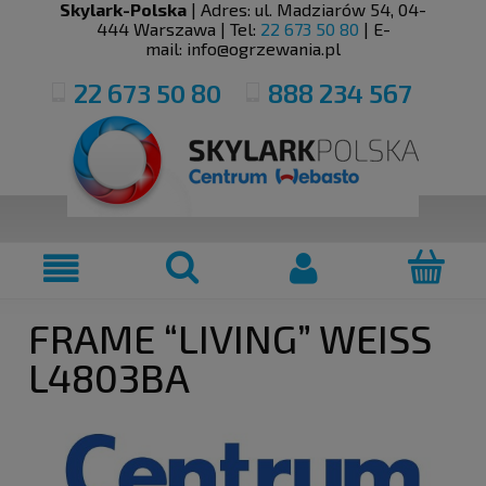
Skylark-Polska
| Adres:
ul. Madziarów 54
,
04-
444
Warszawa
| Tel:
22 673 50 80
| E-
mail:
info@ogrzewania.pl
22 673 50 80
888 234 567
FRAME “LIVING” WEISS
L4803BA