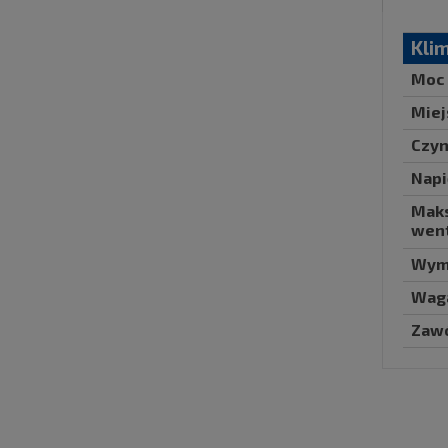
Kli
Moc 
Miej
Czyn
Napi
Maks
went
Wymi
Waga
Zawó