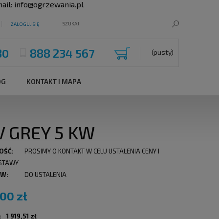
ail:
info@ogrzewania.pl
ZALOGUJ SIĘ
80
888 234 567
(pusty)
OG
KONTAKT I MAPA
 GREY 5 KW
OŚĆ:
PROSIMY O KONTAKT W CELU USTALENIA CENY I
STAWY
 W:
DO USTALENIA
,00 zł
:
1 919,51 zł