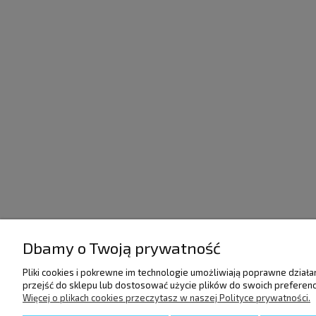
Dbamy o Twoją prywatność
POMOC
DOSTAWA I PŁATNO
Pliki cookies i pokrewne im technologie umożliwiają poprawne dział
przejść do sklepu lub dostosować użycie plików do swoich preferencj
Regulamin
Raty/Leasing
Więcej o plikach cookies przeczytasz w naszej Polityce prywatności.
Polityka prywatności
Faktury i paragony