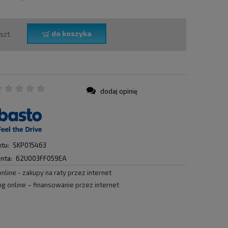
do koszyka
szt.
dodaj opinię
:
tu:
SKP015463
nta:
62U003FF059EA