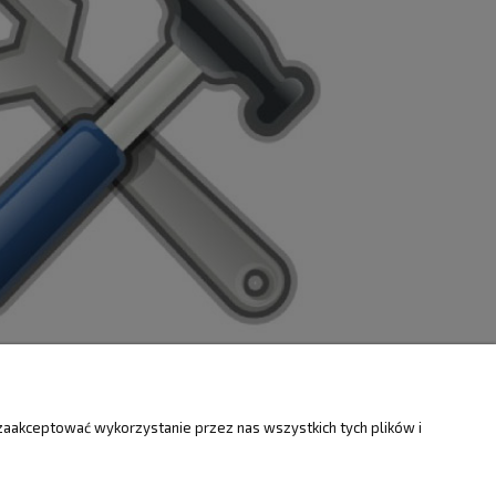
ZWROTY
O FIRMIE
zaakceptować wykorzystanie przez nas wszystkich tych plików i
Kontakt i mapa
ty
Dotacje EU