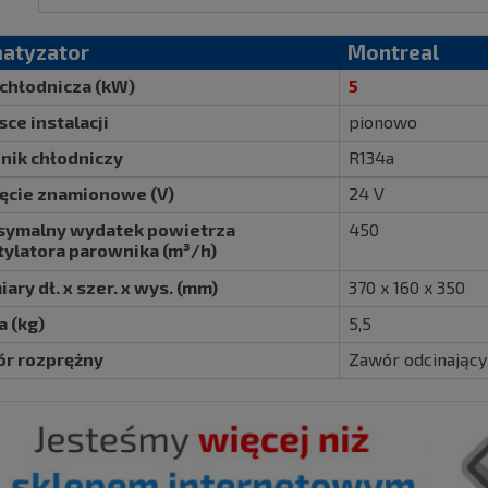
matyzator
Montreal
chłodnicza (kW)
5
sce instalacji
pionowo
nik chłodniczy
R134a
ęcie znamionowe (V)
24 V
ymalny wydatek powietrza
450
ylatora parownika (m³/h)
ary dł. x szer. x wys. (mm)
370 x 160 x 350
 (kg)
5,5
r rozprężny
Zawór odcinając