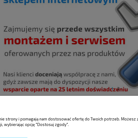
1
2
ŚCI
MOJE KONTO
GWARANCJA I 
anie strony i pomagają nam dostosować ofertę do Twoich potrzeb. Możesz 
i, wybierając opcję "Dostosuj zgody".
Twoje zamówienia
Gwarancja
Ustawienia konta
Reklamacje i zwro