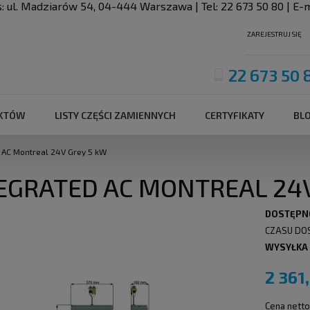
s:
ul. Madziarów 54
,
04-444
Warszawa
| Tel:
22 673 50 80
| E-m
ZAREJESTRUJ SIĘ
22 673 50 
UKTÓW
LISTY CZĘŚCI ZAMIENNYCH
CERTYFIKATY
BL
 AC Montreal 24V Grey 5 kW
EGRATED AC MONTREAL 24V
DOSTĘPN
CZASU DO
WYSYŁKA
2 361
Cena netto