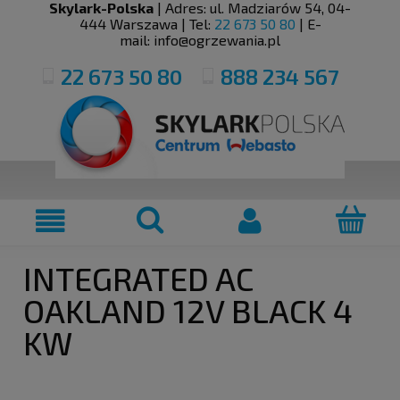
Skylark-Polska
| Adres:
ul. Madziarów 54
,
04-
444
Warszawa
| Tel:
22 673 50 80
| E-
mail:
info@ogrzewania.pl
22 673 50 80
888 234 567
INTEGRATED AC
OAKLAND 12V BLACK 4
KW