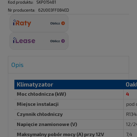
Kod produktu:
SKP015481
Nr producenta:
62U003FF084ED
Opis
Klimatyzator
Oak
Moc chłodnicza (kW)
4
Miejsce instalacji
pod 
Czynnik chłodniczy
R134
Napięcie znamionowe (V)
12/2
Maksymalny pobór mocy (A) przy 12V
7,4