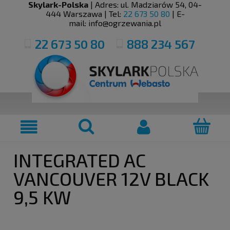
Skylark-Polska
| Adres:
ul. Madziarów 54
,
04-
444
Warszawa
| Tel:
22 673 50 80
| E-
mail:
info@ogrzewania.pl
22 673 50 80
888 234 567
INTEGRATED AC
VANCOUVER 12V BLACK
9,5 KW