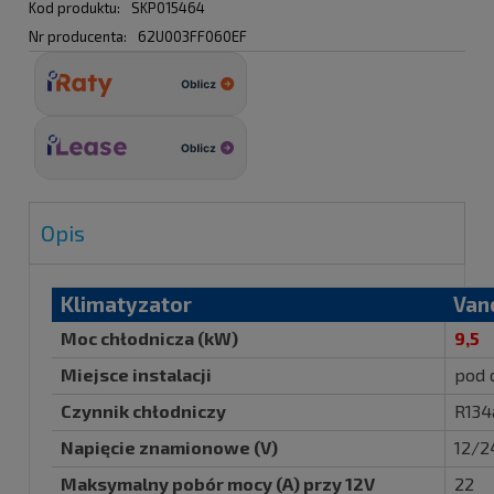
Kod produktu:
SKP015464
Nr producenta:
62U003FF060EF
Opis
Klimatyzator
Van
Moc chłodnicza (kW)
9,5
Miejsce instalacji
pod 
Czynnik chłodniczy
R134
Napięcie znamionowe (V)
12/2
Maksymalny pobór mocy (A) przy 12V
22