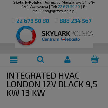
Skylark-Polska
| Adres:
ul. Madziarów 54
,
04-
444
Warszawa
| Tel:
22 673 50 80
| E-
mail:
info@ogrzewania.pl
22 673 50 80
888 234 567
INTEGRATED HVAC
LONDON 12V BLACK 9,5
KW 13 KW