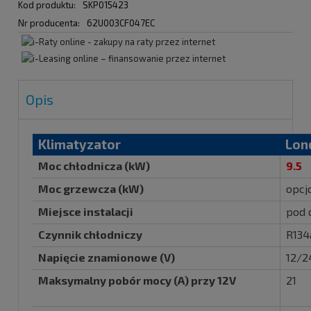
Kod produktu:
SKP015423
Nr producenta:
62U003CF047EC
Opis
Klimatyzator
Lon
Moc chłodnicza (kW)
9.5
Moc grzewcza (kW)
opcj
Miejsce instalacji
pod 
Czynnik chłodniczy
R134
Napięcie znamionowe (V)
12/2
Maksymalny pobór mocy (A) przy 12V
21