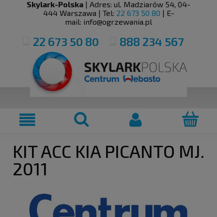
Skylark-Polska
| Adres:
ul. Madziarów 54
,
04-
444
Warszawa
| Tel:
22 673 50 80
| E-
mail:
info@ogrzewania.pl
22 673 50 80
888 234 567
KIT ACC KIA PICANTO MJ.
2011