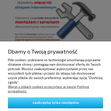
Dbamy o Twoją prywatność
Pliki cookies i pokrewne im technologie umożliwiają poprawne
POMOC
działanie strony i pomagają nam dostosować ofertę do Twoich
potrzeb. Możesz zaakceptować wykorzystanie przez nas
wszystkich tych plików i przejść do sklepu lub dostosować
użycie plików do swoich preferencji, wybierając opcję "Dostosuj
DOSTAWA I PŁATNOŚCI
zgody".
Więcej o plikach cookies przeczytasz w naszej Polityce
prywatności.
MOJE KONTO
zaakceptuj tylko niezbędne
GWARANCJA I ZWROTY