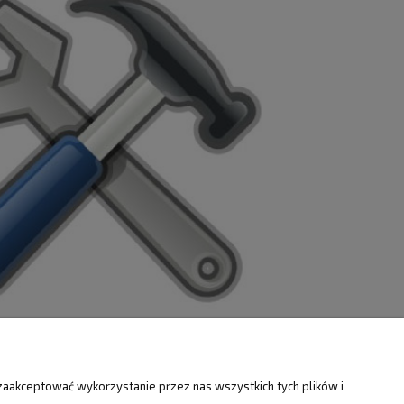
ZWROTY
O FIRMIE
zaakceptować wykorzystanie przez nas wszystkich tych plików i