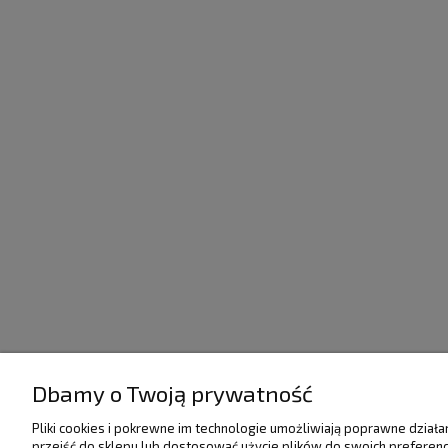
Dbamy o Twoją prywatność
POMOC
DOSTAWA I PŁATNO
Pliki cookies i pokrewne im technologie umożliwiają poprawne dział
przejść do sklepu lub dostosować użycie plików do swoich preferencj