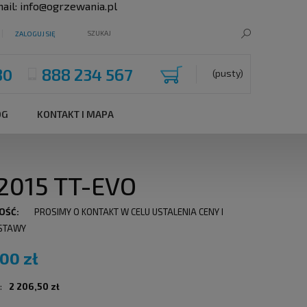
ail:
info@ogrzewania.pl
ZALOGUJ SIĘ
80
888 234 567
(pusty)
OG
KONTAKT I MAPA
Y2015 TT-EVO
OŚĆ:
PROSIMY O KONTAKT W CELU USTALENIA CENY I
STAWY
,00 zł
:
2 206,50 zł