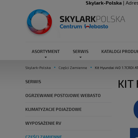
Skylark-Polska
| Adre
ASORTYMENT
SERWIS
KATALOGI PROD
Skylark-Polska
Części Zamienne
Kit Hyundai i40 1.7CRDI 
KIT
SERWIS
OGRZEWANIE POSTOJOWE WEBASTO
KLIMATYZACJE POJAZDOWE
WYPOSAŻENIE RV
CZĘŚCI ZAMIENNE