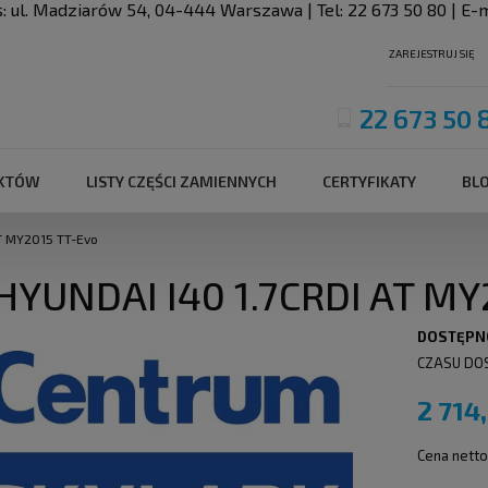
s:
ul. Madziarów 54
,
04-444
Warszawa
| Tel:
22 673 50 80
| E-m
ZAREJESTRUJ SIĘ
22 673 50 
UKTÓW
LISTY CZĘŚCI ZAMIENNYCH
CERTYFIKATY
BL
AT MY2015 TT-Evo
 HYUNDAI I40 1.7CRDI AT M
DOSTĘPN
CZASU DO
2 714
Cena netto