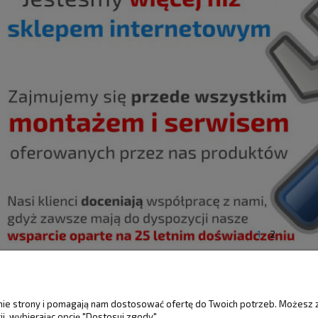
1
2
ŚCI
MOJE KONTO
GWARANCJA I 
anie strony i pomagają nam dostosować ofertę do Twoich potrzeb. Możesz 
i, wybierając opcję "Dostosuj zgody".