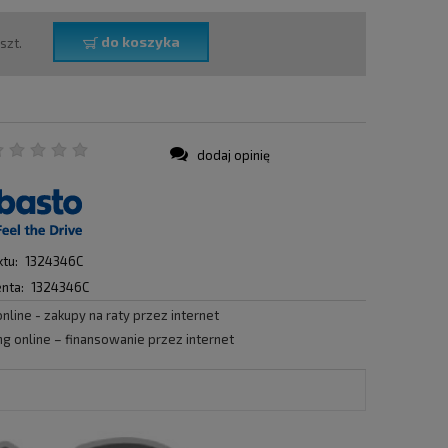
do koszyka
szt.
dodaj opinię
:
tu:
1324346C
nta:
1324346C