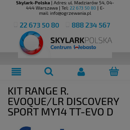
Skylark-Polska
| Adres:
ul. Madziarów 54
,
04-
444
Warszawa
| Tel:
22 673 50 80
| E-
mail:
info@ogrzewania.pl
22 673 50 80
888 234 567
KIT RANGE R.
EVOQUE/LR DISCOVERY
SPORT MY14 TT-EVO D