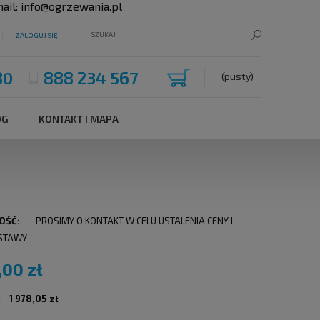
ail:
info@ogrzewania.pl
ZALOGUJ SIĘ
80
888 234 567
(pusty)
OG
KONTAKT I MAPA
OŚĆ:
PROSIMY O KONTAKT W CELU USTALENIA CENY I
STAWY
,00 zł
:
1 978,05 zł