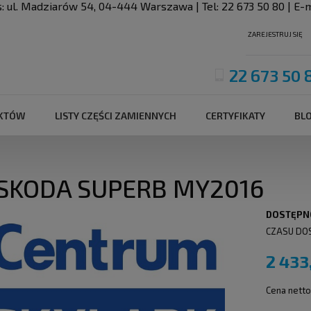
s:
ul. Madziarów 54
,
04-444
Warszawa
| Tel:
22 673 50 80
| E-m
ZAREJESTRUJ SIĘ
22 673 50 
UKTÓW
LISTY CZĘŚCI ZAMIENNYCH
CERTYFIKATY
BL
6
 SKODA SUPERB MY2016
DOSTĘPN
CZASU DO
2 433
Cena netto