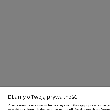
Dbamy o Twoją prywatność
POMOC
DOSTAWA I PŁATNO
Pliki cookies i pokrewne im technologie umożliwiają poprawne dział
przejść do sklepu lub dostosować użycie plików do swoich preferencj