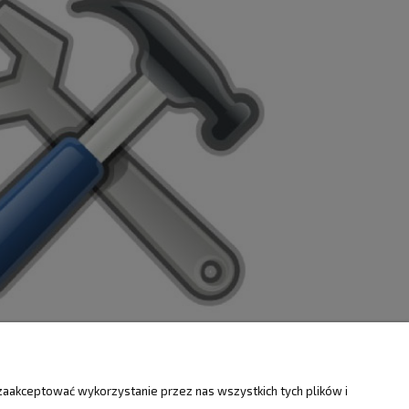
ZWROTY
O FIRMIE
zaakceptować wykorzystanie przez nas wszystkich tych plików i