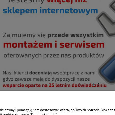
1
2
ŚCI
MOJE KONTO
GWARANCJA I 
anie strony i pomagają nam dostosować ofertę do Twoich potrzeb. Możesz 
i, wybierając opcję "Dostosuj zgody".