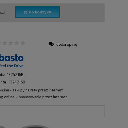
do koszyka
szt.
dodaj opinię
:
tu:
1324216B
nta:
1324216B