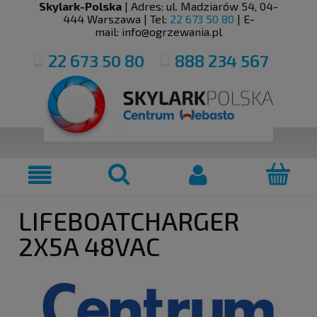
Skylark-Polska
| Adres:
ul. Madziarów 54
,
04-
444
Warszawa
| Tel:
22 673 50 80
| E-
mail:
info@ogrzewania.pl
22 673 50 80
888 234 567
LIFEBOATCHARGER
2X5A 48VAC