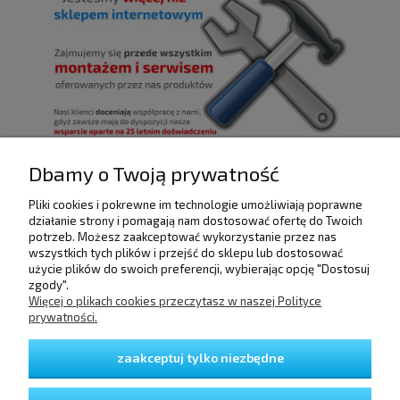
Dbamy o Twoją prywatność
Pliki cookies i pokrewne im technologie umożliwiają poprawne
POMOC
działanie strony i pomagają nam dostosować ofertę do Twoich
potrzeb. Możesz zaakceptować wykorzystanie przez nas
wszystkich tych plików i przejść do sklepu lub dostosować
użycie plików do swoich preferencji, wybierając opcję "Dostosuj
DOSTAWA I PŁATNOŚCI
zgody".
Więcej o plikach cookies przeczytasz w naszej Polityce
prywatności.
MOJE KONTO
zaakceptuj tylko niezbędne
GWARANCJA I ZWROTY