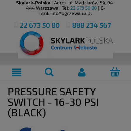
Skylark-Polska
| Adres:
ul. Madziarów 54
,
04-
444
Warszawa
| Tel:
22 673 50 80
| E-
mail:
info@ogrzewania.pl
22 673 50 80
888 234 567
PRESSURE SAFETY
SWITCH - 16-30 PSI
(BLACK)