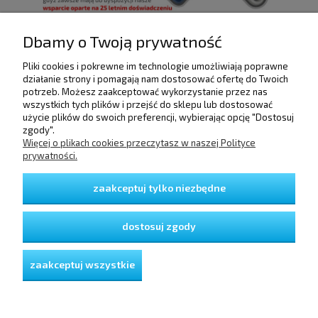
Dbamy o Twoją prywatność
Pliki cookies i pokrewne im technologie umożliwiają poprawne
POMOC
działanie strony i pomagają nam dostosować ofertę do Twoich
potrzeb. Możesz zaakceptować wykorzystanie przez nas
wszystkich tych plików i przejść do sklepu lub dostosować
użycie plików do swoich preferencji, wybierając opcję "Dostosuj
DOSTAWA I PŁATNOŚCI
zgody".
Więcej o plikach cookies przeczytasz w naszej Polityce
prywatności.
MOJE KONTO
zaakceptuj tylko niezbędne
GWARANCJA I ZWROTY
dostosuj zgody
O FIRMIE
zaakceptuj wszystkie
pokaż pełną wersję strony