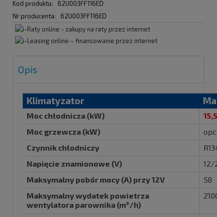
Kod produktu:
62U003FF116ED
Nr producenta:
62U003FF116ED
Opis
Klimatyzator
Ma
Moc chłodnicza (kW)
15,
Moc grzewcza (kW)
opc
Czynnik chłodniczy
R13
Napięcie znamionowe (V)
12/
Maksymalny pobór mocy (A) przy 12V
58
Maksymalny wydatek powietrza
210
wentylatora parownika (m³/h)