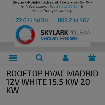
Skylark-Polska
| Adres:
ul. Madziarów 54
,
04-
444
Warszawa
| Tel:
22 673 50 80
| E-
mail:
info@ogrzewania.pl
22 673 50 80
888 234 567
ROOFTOP HVAC MADRID
12V WHITE 15,5 KW 20
KW