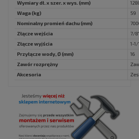
Wymiary dł. x szer. x wys. (mm)
128
Waga (kg)
59
Nominalny promień dachu (mm)
700
Złącze wejścia
7/8
Złącze wyjścia
1-1
Przyłącze wody, Ø (mm)
16
Zawór rozprężny
Zaw
Akcesoria
Zes