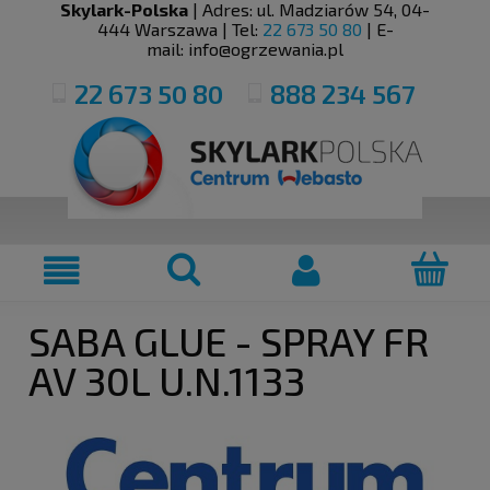
Skylark-Polska
| Adres:
ul. Madziarów 54
,
04-
444
Warszawa
| Tel:
22 673 50 80
| E-
mail:
info@ogrzewania.pl
22 673 50 80
888 234 567
SABA GLUE - SPRAY FR
AV 30L U.N.1133