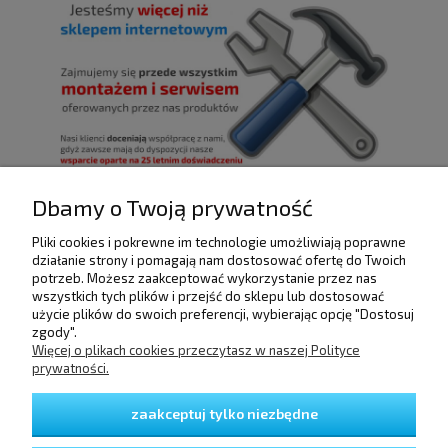
Dbamy o Twoją prywatność
Pliki cookies i pokrewne im technologie umożliwiają poprawne
POMOC
działanie strony i pomagają nam dostosować ofertę do Twoich
potrzeb. Możesz zaakceptować wykorzystanie przez nas
wszystkich tych plików i przejść do sklepu lub dostosować
użycie plików do swoich preferencji, wybierając opcję "Dostosuj
DOSTAWA I PŁATNOŚCI
zgody".
Więcej o plikach cookies przeczytasz w naszej Polityce
prywatności.
MOJE KONTO
zaakceptuj tylko niezbędne
GWARANCJA I ZWROTY