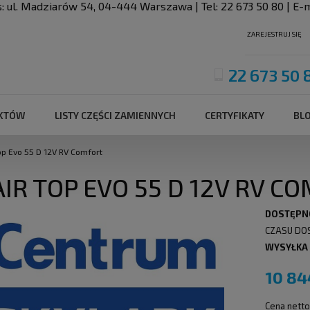
s:
ul. Madziarów 54
,
04-444
Warszawa
| Tel:
22 673 50 80
| E-m
ZAREJESTRUJ SIĘ
22 673 50 
UKTÓW
LISTY CZĘŚCI ZAMIENNYCH
CERTYFIKATY
BL
op Evo 55 D 12V RV Comfort
AIR TOP EVO 55 D 12V RV C
DOSTĘPN
CZASU DO
WYSYŁKA
10 84
Cena netto