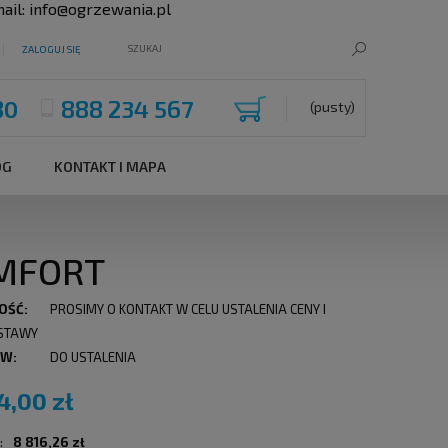
ail:
info@ogrzewania.pl
ZALOGUJ SIĘ
80
888 234 567
(pusty)
OG
KONTAKT I MAPA
OMFORT
OŚĆ:
PROSIMY O KONTAKT W CELU USTALENIA CENY I
STAWY
 W:
DO USTALENIA
4,00 zł
:
8 816,26 zł