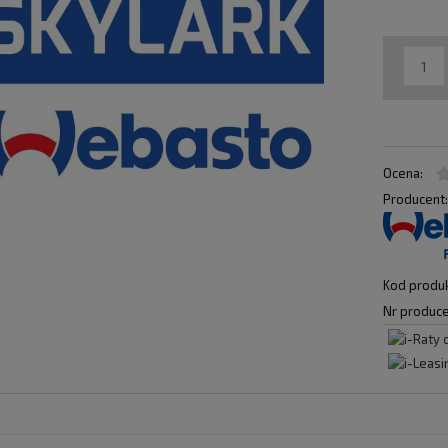
Ocena:
Producent
Kod produk
Nr produce