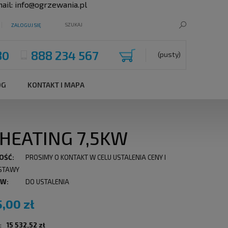
ail:
info@ogrzewania.pl
ZALOGUJ SIĘ
80
888 234 567
(pusty)
OG
KONTAKT I MAPA
, HEATING 7,5KW
OŚĆ:
PROSIMY O KONTAKT W CELU USTALENIA CENY I
STAWY
 W:
DO USTALENIA
5,00 zł
:
15 532,52 zł