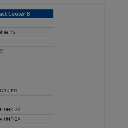
ct Cooler 8
lnie 7,5
 V
970 x 197
 16 UNF-2A
 14 UNF-2A