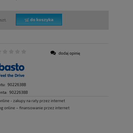
do koszyka
szt.
dodaj opinię
:
tu:
9022638B
nta:
9022638B