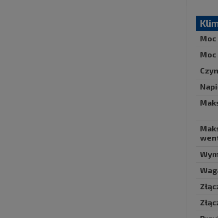
Kli
Moc 
Moc 
Czyn
Napi
Maks
Maks
went
Wymi
Waga
Złąc
Złąc