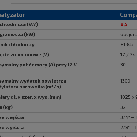
matyzator
Compa
chłodnicza (kW)
8,5
grzewcza (kW)
opcjona
nik chłodniczy
R134a
ęcie znamionowe (V)
12 / 24
ymalny pobór mocy (A) przy 12 V
30
ymalny wydatek powietrza
1300
ylatora parownika (m³/h)
ary dł. x szer. x wys. (mm)
1025 x 
 (kg)
32
ze wejścia
3/4" –
ze wyjścia
7/8" –