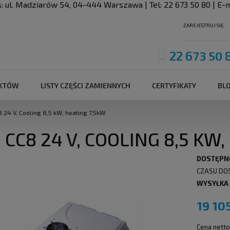
s:
ul. Madziarów 54
,
04-444
Warszawa
| Tel:
22 673 50 80
| E-m
ZAREJESTRUJ SIĘ
22 673 50 
UKTÓW
LISTY CZĘŚCI ZAMIENNYCH
CERTYFIKATY
BL
 24 V, Cooling 8,5 kW, heating 7,5kW
 CC8 24 V, COOLING 8,5 KW
DOSTĘPN
CZASU DO
WYSYŁKA
19 10
Cena netto