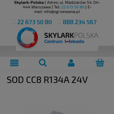
Skylark-Polska
| Adres:
ul. Madziarów 54
,
04-
444
Warszawa
| Tel:
22 673 50 80
| E-
mail:
info@ogrzewania.pl
22 673 50 80
888 234 567
SOD CC8 R134A 24V