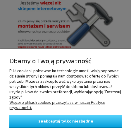
Dbamy o Twoją prywatność
Pliki cookies i pokrewne im technologie umożliwiają poprawne
POMOC
działanie strony i pomagają nam dostosować ofertę do Twoich
potrzeb. Możesz zaakceptować wykorzystanie przez nas
wszystkich tych plików i przejść do sklepu lub dostosować
użycie plików do swoich preferencji, wybierając opcję "Dostosuj
DOSTAWA I PŁATNOŚCI
zgody".
Więcej o plikach cookies przeczytasz w naszej Polityce
prywatności.
MOJE KONTO
zaakceptuj tylko niezbędne
GWARANCJA I ZWROTY