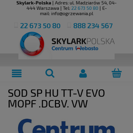
Skylark-Polska
| Adres:
ul. Madziarów 54
,
04-
444
Warszawa
| Tel:
22 673 50 80
| E-
mail:
info@ogrzewania.pl
22 673 50 80
888 234 567
SOD SP HU TT-V EVO
MOPF .DCBV. VW