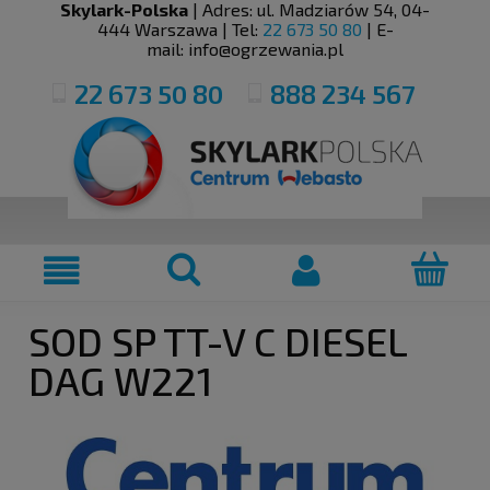
Skylark-Polska
| Adres:
ul. Madziarów 54
,
04-
444
Warszawa
| Tel:
22 673 50 80
| E-
mail:
info@ogrzewania.pl
22 673 50 80
888 234 567
SOD SP TT-V C DIESEL
DAG W221