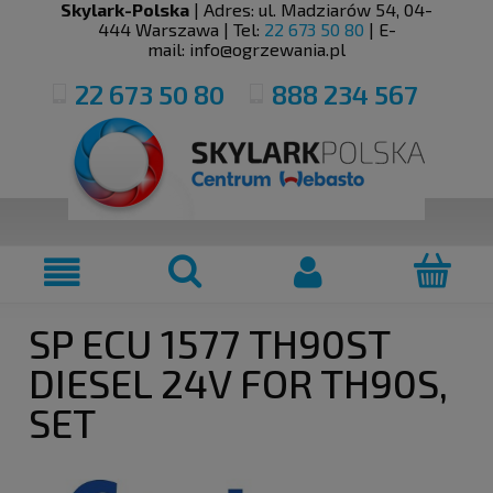
Skylark-Polska
| Adres:
ul. Madziarów 54
,
04-
444
Warszawa
| Tel:
22 673 50 80
| E-
mail:
info@ogrzewania.pl
22 673 50 80
888 234 567
SP ECU 1577 TH90ST
DIESEL 24V FOR TH90S,
SET