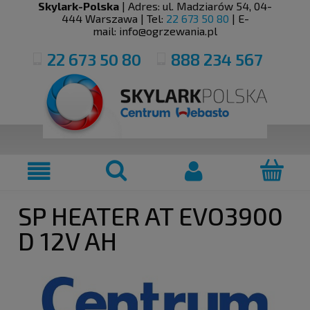
Skylark-Polska
| Adres:
ul. Madziarów 54
,
04-
444
Warszawa
| Tel:
22 673 50 80
| E-
mail:
info@ogrzewania.pl
22 673 50 80
888 234 567
SP HEATER AT EVO3900
D 12V AH