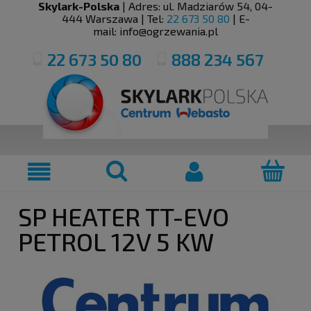
Skylark-Polska
| Adres:
ul. Madziarów 54
,
04-
444
Warszawa
| Tel:
22 673 50 80
| E-
mail:
info@ogrzewania.pl
22 673 50 80
888 234 567
SP HEATER TT-EVO
PETROL 12V 5 KW