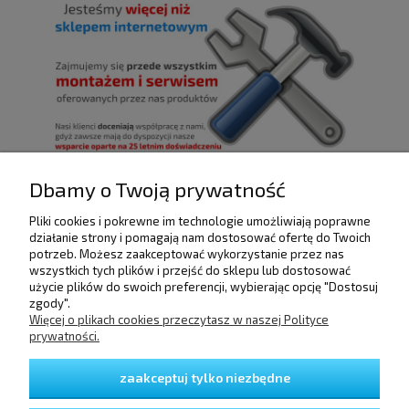
Dbamy o Twoją prywatność
Pliki cookies i pokrewne im technologie umożliwiają poprawne
POMOC
działanie strony i pomagają nam dostosować ofertę do Twoich
potrzeb. Możesz zaakceptować wykorzystanie przez nas
wszystkich tych plików i przejść do sklepu lub dostosować
użycie plików do swoich preferencji, wybierając opcję "Dostosuj
DOSTAWA I PŁATNOŚCI
zgody".
Więcej o plikach cookies przeczytasz w naszej Polityce
prywatności.
MOJE KONTO
zaakceptuj tylko niezbędne
GWARANCJA I ZWROTY