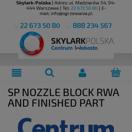
Skylark-Polska
| Adres:
ul. Madziarów 54
,
04-
444
Warszawa
| Tel:
22 673 50 80
| E-
mail:
info@ogrzewania.pl
22 673 50 80
888 234 567
SP NOZZLE BLOCK RWA
AND FINISHED PART