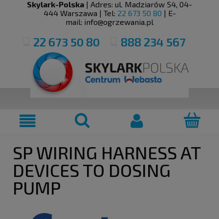
Skylark-Polska
| Adres:
ul. Madziarów 54
,
04-
444
Warszawa
| Tel:
22 673 50 80
| E-
mail:
info@ogrzewania.pl
22 673 50 80
888 234 567
SP WIRING HARNESS AT
DEVICES TO DOSING
PUMP