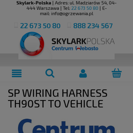
Skylark-Polska
| Adres:
ul. Madziarów 54
,
04-
444
Warszawa
| Tel:
22 673 50 80
| E-
mail:
info@ogrzewania.pl
22 673 50 80
888 234 567
SP WIRING HARNESS
TH90ST TO VEHICLE