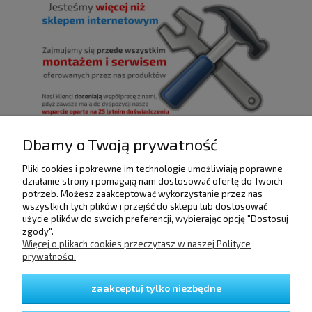
Dbamy o Twoją prywatność
Pliki cookies i pokrewne im technologie umożliwiają poprawne
POMOC
działanie strony i pomagają nam dostosować ofertę do Twoich
potrzeb. Możesz zaakceptować wykorzystanie przez nas
wszystkich tych plików i przejść do sklepu lub dostosować
użycie plików do swoich preferencji, wybierając opcję "Dostosuj
DOSTAWA I PŁATNOŚCI
zgody".
Więcej o plikach cookies przeczytasz w naszej Polityce
prywatności.
MOJE KONTO
zaakceptuj tylko niezbędne
GWARANCJA I ZWROTY