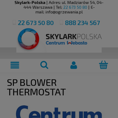
Skylark-Polska
| Adres:
ul. Madziarów 54
,
04-
444
Warszawa
| Tel:
22 673 50 80
| E-
mail:
info@ogrzewania.pl
22 673 50 80
888 234 567
SP BLOWER
THERMOSTAT