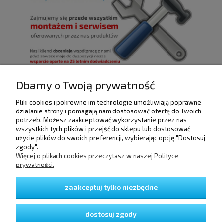
Dbamy o Twoją prywatność
Pliki cookies i pokrewne im technologie umożliwiają poprawne
POMOC
działanie strony i pomagają nam dostosować ofertę do Twoich
potrzeb. Możesz zaakceptować wykorzystanie przez nas
wszystkich tych plików i przejść do sklepu lub dostosować
użycie plików do swoich preferencji, wybierając opcję "Dostosuj
DOSTAWA I PŁATNOŚCI
zgody".
Więcej o plikach cookies przeczytasz w naszej Polityce
prywatności.
MOJE KONTO
zaakceptuj tylko niezbędne
GWARANCJA I ZWROTY
dostosuj zgody