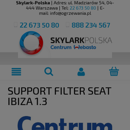
Skylark-Polska
| Adres:
ul. Madziarów 54
,
04-
444
Warszawa
| Tel:
22 673 50 80
| E-
mail:
info@ogrzewania.pl
22 673 50 80
888 234 567
SUPPORT FILTER SEAT
IBIZA 1.3