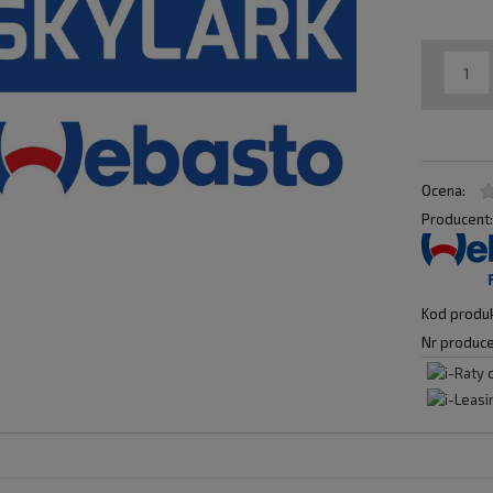
Ocena:
Producent
Kod produk
Nr produce