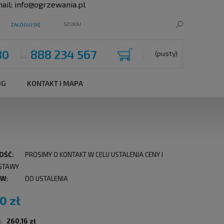
ail:
info@ogrzewania.pl
ZALOGUJ SIĘ
80
888 234 567
(pusty)
OG
KONTAKT I MAPA
OŚĆ:
PROSIMY O KONTAKT W CELU USTALENIA CENY I
STAWY
 W:
DO USTALENIA
0 zł
:
260,16 zł