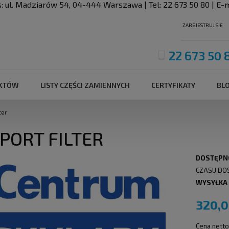
s:
ul. Madziarów 54
,
04-444
Warszawa
| Tel:
22 673 50 80
| E-m
ZAREJESTRUJ SIĘ
22 673 50 
UKTÓW
LISTY CZĘŚCI ZAMIENNYCH
CERTYFIKATY
BL
ter
PORT FILTER
DOSTĘPN
CZASU DO
WYSYŁKA
320,0
Cena netto