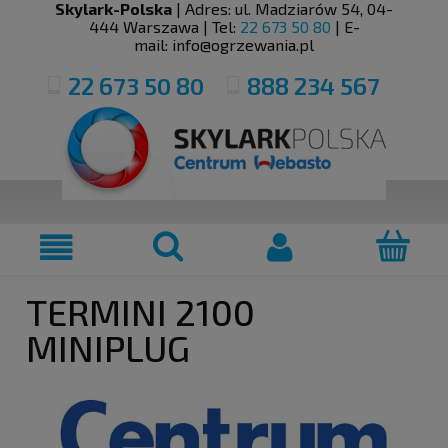
Skylark-Polska
| Adres:
ul. Madziarów 54
,
04-
444
Warszawa
| Tel:
22 673 50 80
| E-
mail:
info@ogrzewania.pl
22 673 50 80
888 234 567
TERMINI 2100
MINIPLUG