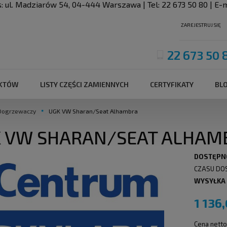
s:
ul. Madziarów 54
,
04-444
Warszawa
| Tel:
22 673 50 80
| E-m
ZAREJESTRUJ SIĘ
22 673 50 
UKTÓW
LISTY CZĘŚCI ZAMIENNYCH
CERTYFIKATY
BL
Dogrzewaczy
UGK VW Sharan/Seat Alhambra
 VW SHARAN/SEAT ALHAM
DOSTĘPN
CZASU DO
WYSYŁKA
1 136,
Cena netto