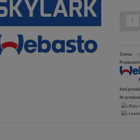
Ocena:
Producent
Kod produk
Nr produce