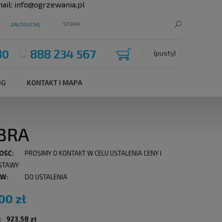
ail:
info@ogrzewania.pl
ZALOGUJ SIĘ
80
888 234 567
(pusty)
OG
KONTAKT I MAPA
BRA
OŚĆ:
PROSIMY O KONTAKT W CELU USTALENIA CENY I
STAWY
 W:
DO USTALENIA
00 zł
:
923,58 zł