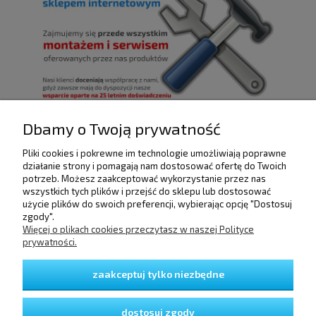
Dbamy o Twoją prywatność
Pliki cookies i pokrewne im technologie umożliwiają poprawne
POMOC
działanie strony i pomagają nam dostosować ofertę do Twoich
potrzeb. Możesz zaakceptować wykorzystanie przez nas
wszystkich tych plików i przejść do sklepu lub dostosować
użycie plików do swoich preferencji, wybierając opcję "Dostosuj
DOSTAWA I PŁATNOŚCI
zgody".
Więcej o plikach cookies przeczytasz w naszej Polityce
prywatności.
MOJE KONTO
zaakceptuj tylko niezbędne
GWARANCJA I ZWROTY
dostosuj zgody