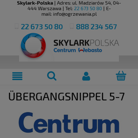
Skylark-Polska
| Adres:
ul. Madziarów 54
,
04-
444
Warszawa
| Tel:
22 673 50 80
| E-
mail:
info@ogrzewania.pl
22 673 50 80
888 234 567
ÜBERGANGSNIPPEL 5-7