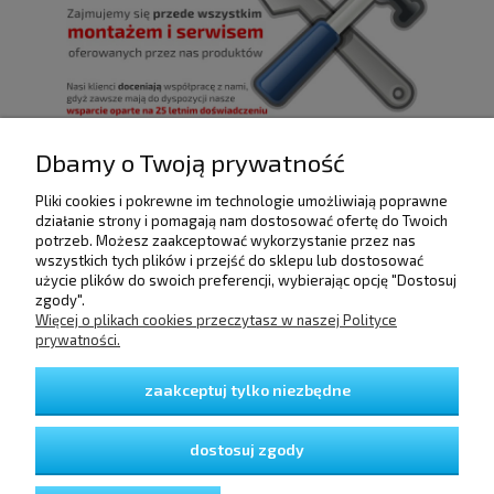
Dbamy o Twoją prywatność
Pliki cookies i pokrewne im technologie umożliwiają poprawne
POMOC
działanie strony i pomagają nam dostosować ofertę do Twoich
potrzeb. Możesz zaakceptować wykorzystanie przez nas
wszystkich tych plików i przejść do sklepu lub dostosować
użycie plików do swoich preferencji, wybierając opcję "Dostosuj
DOSTAWA I PŁATNOŚCI
zgody".
Więcej o plikach cookies przeczytasz w naszej Polityce
prywatności.
MOJE KONTO
zaakceptuj tylko niezbędne
GWARANCJA I ZWROTY
dostosuj zgody
O FIRMIE