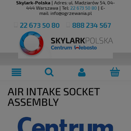
Skylark-Polska
| Adres:
ul. Madziarów 54
,
04-
444
Warszawa
| Tel:
22 673 50 80
| E-
mail:
info@ogrzewania.pl
22 673 50 80
888 234 567
AIR INTAKE SOCKET
ASSEMBLY