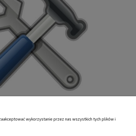
ZWROTY
O FIRMIE
zaakceptować wykorzystanie przez nas wszystkich tych plików i
Kontakt i mapa
ty
Dotacje EU