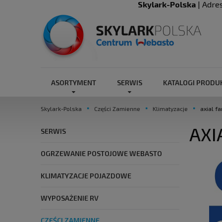
Skylark-Polska
| Adre
ASORTYMENT
SERWIS
KATALOGI PROD
Skylark-Polska
Części Zamienne
Klimatyzacje
axial f
AXI
SERWIS
OGRZEWANIE POSTOJOWE WEBASTO
KLIMATYZACJE POJAZDOWE
WYPOSAŻENIE RV
CZĘŚCI ZAMIENNE