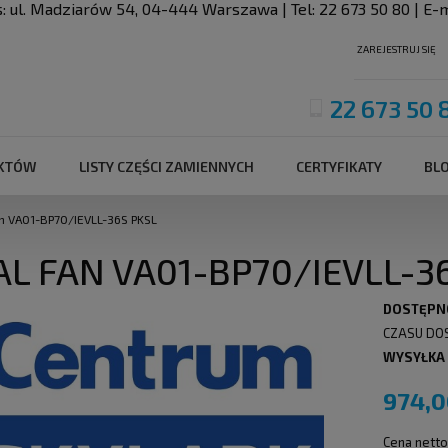
s:
ul. Madziarów 54
,
04-444
Warszawa
| Tel:
22 673 50 80
| E-m
ZAREJESTRUJ SIĘ
22 673 50 
UKTÓW
LISTY CZĘŚCI ZAMIENNYCH
CERTYFIKATY
BL
an VA01-BP70/IEVLL-36S PKSL
AL FAN VA01-BP70/IEVLL-3
DOSTĘPN
CZASU DO
WYSYŁKA
974,0
Cena netto