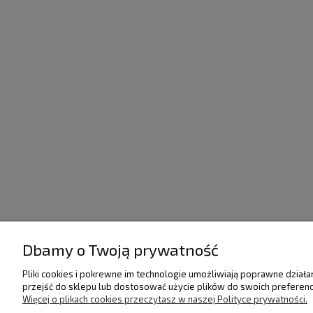
Dbamy o Twoją prywatność
POMOC
DOSTAWA I PŁATNO
Pliki cookies i pokrewne im technologie umożliwiają poprawne dział
przejść do sklepu lub dostosować użycie plików do swoich preferencj
Regulamin
Raty/Leasing
Więcej o plikach cookies przeczytasz w naszej Polityce prywatności.
Polityka prywatności
Faktury i paragony