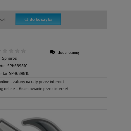
do koszyka
szt.
dodaj opinię
:
Spheros
tu:
SPH68981C
nta:
SPH68981C