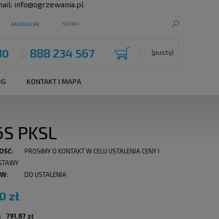
ail:
info@ogrzewania.pl
ZALOGUJ SIĘ
80
888 234 567
(pusty)
OG
KONTAKT I MAPA
6S PKSL
OŚĆ:
PROSIMY O KONTAKT W CELU USTALENIA CENY I
STAWY
 W:
DO USTALENIA
0 zł
:
791,87 zł