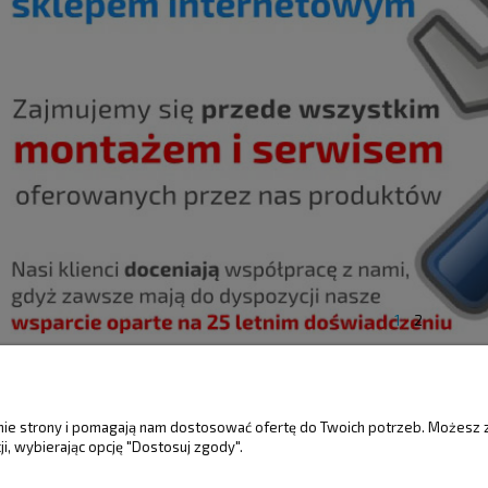
1
2
ŚCI
MOJE KONTO
GWARANCJA I 
anie strony i pomagają nam dostosować ofertę do Twoich potrzeb. Możesz 
i, wybierając opcję "Dostosuj zgody".
Twoje zamówienia
Gwarancja
Ustawienia konta
Reklamacje i zwro