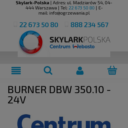
Skylark-Polska
| Adres:
ul. Madziarów 54
,
04-
444
Warszawa
| Tel:
22 673 50 80
| E-
mail:
info@ogrzewania.pl
22 673 50 80
888 234 567
BURNER DBW 350.10 -
24V