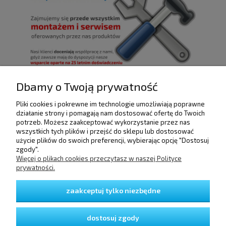
Dbamy o Twoją prywatność
Pliki cookies i pokrewne im technologie umożliwiają poprawne
POMOC
działanie strony i pomagają nam dostosować ofertę do Twoich
potrzeb. Możesz zaakceptować wykorzystanie przez nas
wszystkich tych plików i przejść do sklepu lub dostosować
użycie plików do swoich preferencji, wybierając opcję "Dostosuj
DOSTAWA I PŁATNOŚCI
zgody".
Więcej o plikach cookies przeczytasz w naszej Polityce
prywatności.
MOJE KONTO
zaakceptuj tylko niezbędne
GWARANCJA I ZWROTY
dostosuj zgody