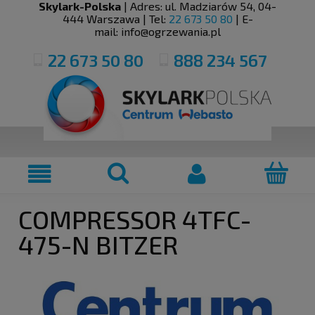
Skylark-Polska
| Adres:
ul. Madziarów 54
,
04-
444
Warszawa
| Tel:
22 673 50 80
| E-
mail:
info@ogrzewania.pl
22 673 50 80
888 234 567
COMPRESSOR 4TFC-
475-N BITZER