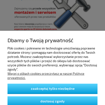
Dbamy o Twoją prywatność
Pliki cookies i pokrewne im technologie umożliwiają poprawne
POMOC
działanie strony i pomagają nam dostosować ofertę do Twoich
potrzeb. Możesz zaakceptować wykorzystanie przez nas
wszystkich tych plików i przejść do sklepu lub dostosować
użycie plików do swoich preferencji, wybierając opcję "Dostosuj
DOSTAWA I PŁATNOŚCI
zgody".
Więcej o plikach cookies przeczytasz w naszej Polityce
prywatności.
MOJE KONTO
zaakceptuj tylko niezbędne
GWARANCJA I ZWROTY
dostosuj zgody