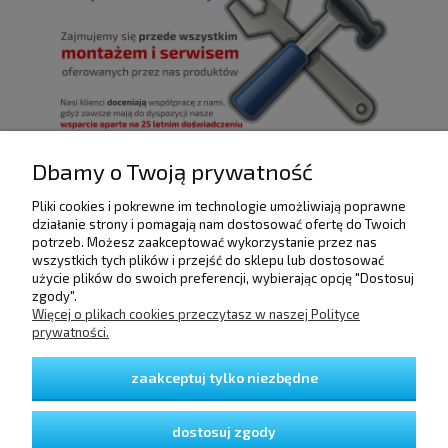
Dbamy o Twoją prywatność
Pliki cookies i pokrewne im technologie umożliwiają poprawne
POMOC
działanie strony i pomagają nam dostosować ofertę do Twoich
potrzeb. Możesz zaakceptować wykorzystanie przez nas
wszystkich tych plików i przejść do sklepu lub dostosować
użycie plików do swoich preferencji, wybierając opcję "Dostosuj
DOSTAWA I PŁATNOŚCI
zgody".
Więcej o plikach cookies przeczytasz w naszej Polityce
prywatności.
MOJE KONTO
zaakceptuj tylko niezbędne
GWARANCJA I ZWROTY
dostosuj zgody