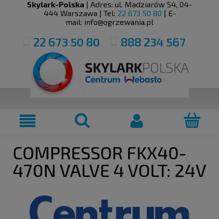
Skylark-Polska
| Adres:
ul. Madziarów 54
,
04-
444
Warszawa
| Tel:
22 673 50 80
| E-
mail:
info@ogrzewania.pl
22 673 50 80
888 234 567
COMPRESSOR FKX40-
470N VALVE 4 VOLT: 24V