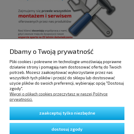
Dbamy o Twoją prywatność
Pliki cookies i pokrewne im technologie umożliwiają poprawne
POMOC
działanie strony i pomagają nam dostosować ofertę do Twoich
potrzeb. Możesz zaakceptować wykorzystanie przez nas
wszystkich tych plików i przejść do sklepu lub dostosować
użycie plików do swoich preferencji, wybierając opcję "Dostosuj
DOSTAWA I PŁATNOŚCI
zgody".
Więcej o plikach cookies przeczytasz w naszej Polityce
prywatności.
MOJE KONTO
zaakceptuj tylko niezbędne
GWARANCJA I ZWROTY
dostosuj zgody