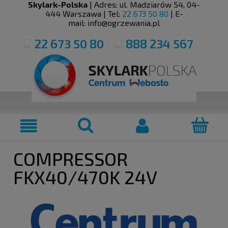
Skylark-Polska
| Adres:
ul. Madziarów 54
,
04-
444
Warszawa
| Tel:
22 673 50 80
| E-
mail:
info@ogrzewania.pl
22 673 50 80
888 234 567
COMPRESSOR
FKX40/470K 24V