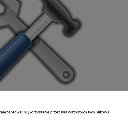
ZWROTY
O FIRMIE
zaakceptować wykorzystanie przez nas wszystkich tych plików i
Kontakt i mapa
ty
Dotacje EU