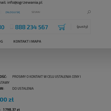
ail:
info@ogrzewania.pl
ZALOGUJ SIĘ
80
888 234 567
(pusty)
OG
KONTAKT I MAPA
OŚĆ:
PROSIMY O KONTAKT W CELU USTALENIA CENY I
STAWY
 W:
DO USTALENIA
,00 zł
:
1 798,37 zł