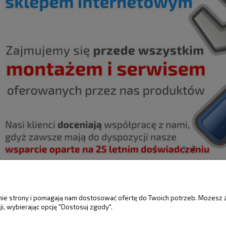
1
2
ŚCI
MOJE KONTO
GWARANCJA I 
anie strony i pomagają nam dostosować ofertę do Twoich potrzeb. Możesz 
i, wybierając opcję "Dostosuj zgody".
Twoje zamówienia
Gwarancja
Ustawienia konta
Reklamacje i zwro