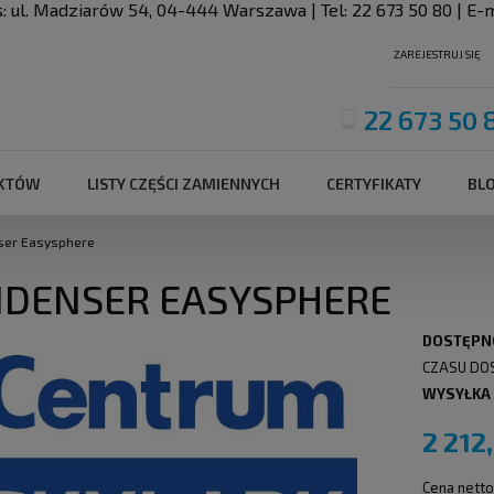
s:
ul. Madziarów 54
,
04-444
Warszawa
| Tel:
22 673 50 80
| E-m
ZAREJESTRUJ SIĘ
22 673 50 
UKTÓW
LISTY CZĘŚCI ZAMIENNYCH
CERTYFIKATY
BL
ser Easysphere
DENSER EASYSPHERE
DOSTĘPN
CZASU DO
WYSYŁKA
2 212
Cena netto