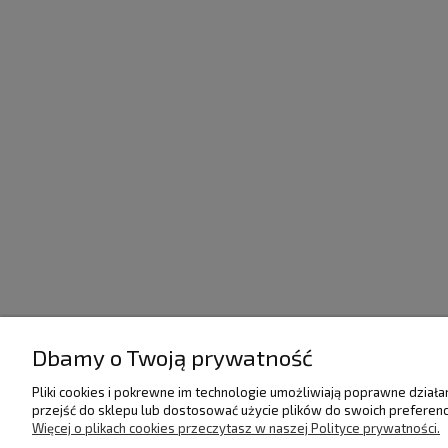
Dbamy o Twoją prywatność
POMOC
DOSTAWA I PŁATNO
Pliki cookies i pokrewne im technologie umożliwiają poprawne dział
przejść do sklepu lub dostosować użycie plików do swoich preferencj
Regulamin
Raty/Leasing
Więcej o plikach cookies przeczytasz w naszej Polityce prywatności.
Polityka prywatności
Faktury i paragony