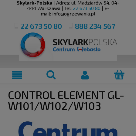
Skylark-Polska
| Adres:
ul. Madziarów 54
,
04-
444
Warszawa
| Tel:
22 673 50 80
| E-
mail:
info@ogrzewania.pl
22 673 50 80
888 234 567
CONTROL ELEMENT GL-
W101/W102/W103