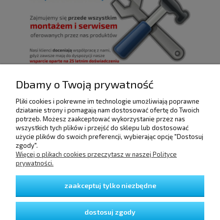
Dbamy o Twoją prywatność
Pliki cookies i pokrewne im technologie umożliwiają poprawne
POMOC
działanie strony i pomagają nam dostosować ofertę do Twoich
potrzeb. Możesz zaakceptować wykorzystanie przez nas
wszystkich tych plików i przejść do sklepu lub dostosować
użycie plików do swoich preferencji, wybierając opcję "Dostosuj
DOSTAWA I PŁATNOŚCI
zgody".
Więcej o plikach cookies przeczytasz w naszej Polityce
prywatności.
MOJE KONTO
zaakceptuj tylko niezbędne
GWARANCJA I ZWROTY
dostosuj zgody