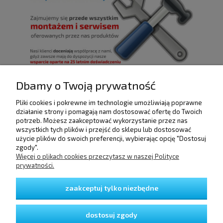
Dbamy o Twoją prywatność
Pliki cookies i pokrewne im technologie umożliwiają poprawne
POMOC
działanie strony i pomagają nam dostosować ofertę do Twoich
potrzeb. Możesz zaakceptować wykorzystanie przez nas
wszystkich tych plików i przejść do sklepu lub dostosować
użycie plików do swoich preferencji, wybierając opcję "Dostosuj
DOSTAWA I PŁATNOŚCI
zgody".
Więcej o plikach cookies przeczytasz w naszej Polityce
prywatności.
MOJE KONTO
zaakceptuj tylko niezbędne
GWARANCJA I ZWROTY
dostosuj zgody