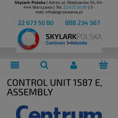
Skylark-Polska
| Adres:
ul. Madziarów 54
,
04-
444
Warszawa
| Tel:
22 673 50 80
| E-
mail:
info@ogrzewania.pl
22 673 50 80
888 234 567
CONTROL UNIT 1587 E,
ASSEMBLY