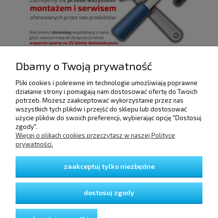
Dbamy o Twoją prywatność
Pliki cookies i pokrewne im technologie umożliwiają poprawne
POMOC
działanie strony i pomagają nam dostosować ofertę do Twoich
potrzeb. Możesz zaakceptować wykorzystanie przez nas
wszystkich tych plików i przejść do sklepu lub dostosować
użycie plików do swoich preferencji, wybierając opcję "Dostosuj
DOSTAWA I PŁATNOŚCI
zgody".
Więcej o plikach cookies przeczytasz w naszej Polityce
prywatności.
MOJE KONTO
zaakceptuj tylko niezbędne
GWARANCJA I ZWROTY
dostosuj zgody
O FIRMIE