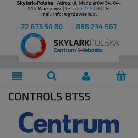
Skylark-Polska
| Adres:
ul. Madziarów 54
,
04-
444
Warszawa
| Tel:
22 673 50 80
| E-
mail:
info@ogrzewania.pl
22 673 50 80
888 234 567
CONTROLS BTS5