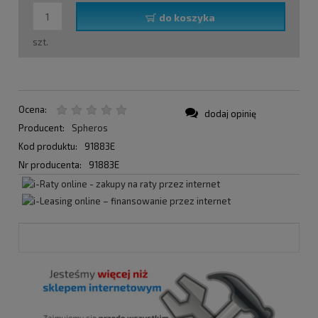
do koszyka
szt.
Ocena:
dodaj opinię
Producent:
Spheros
Kod produktu:
91883E
Nr producenta:
91883E