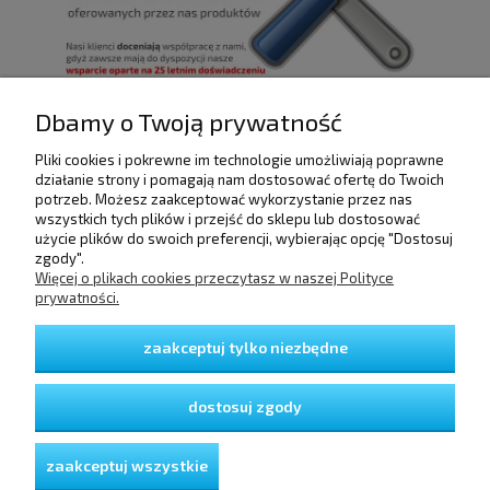
Dbamy o Twoją prywatność
Pliki cookies i pokrewne im technologie umożliwiają poprawne
POMOC
działanie strony i pomagają nam dostosować ofertę do Twoich
potrzeb. Możesz zaakceptować wykorzystanie przez nas
wszystkich tych plików i przejść do sklepu lub dostosować
użycie plików do swoich preferencji, wybierając opcję "Dostosuj
DOSTAWA I PŁATNOŚCI
zgody".
Więcej o plikach cookies przeczytasz w naszej Polityce
prywatności.
MOJE KONTO
zaakceptuj tylko niezbędne
GWARANCJA I ZWROTY
dostosuj zgody
O FIRMIE
zaakceptuj wszystkie