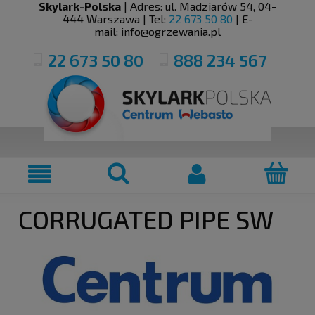
Skylark-Polska
| Adres:
ul. Madziarów 54
,
04-
444
Warszawa
| Tel:
22 673 50 80
| E-
mail:
info@ogrzewania.pl
22 673 50 80
888 234 567
CORRUGATED PIPE SW