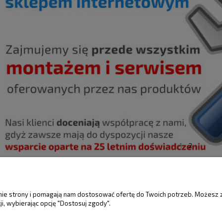
1
2
ŚCI
MOJE KONTO
GWARANCJA I 
anie strony i pomagają nam dostosować ofertę do Twoich potrzeb. Możesz 
i, wybierając opcję "Dostosuj zgody".
Twoje zamówienia
Gwarancja
Ustawienia konta
Reklamacje i zwro