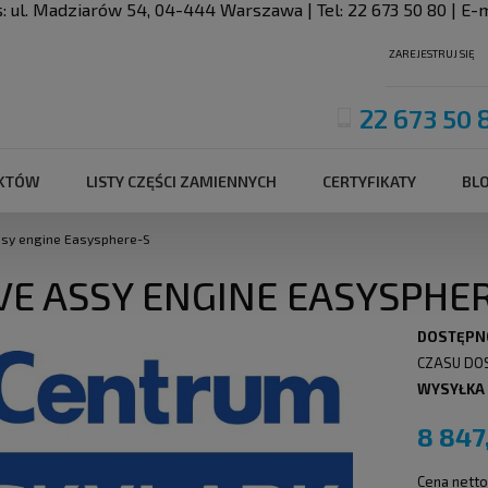
s:
ul. Madziarów 54
,
04-444
Warszawa
| Tel:
22 673 50 80
| E-m
ZAREJESTRUJ SIĘ
22 673 50 
UKTÓW
LISTY CZĘŚCI ZAMIENNYCH
CERTYFIKATY
BL
ssy engine Easysphere-S
VE ASSY ENGINE EASYSPHE
DOSTĘPN
CZASU DO
WYSYŁKA
8 847
Cena netto