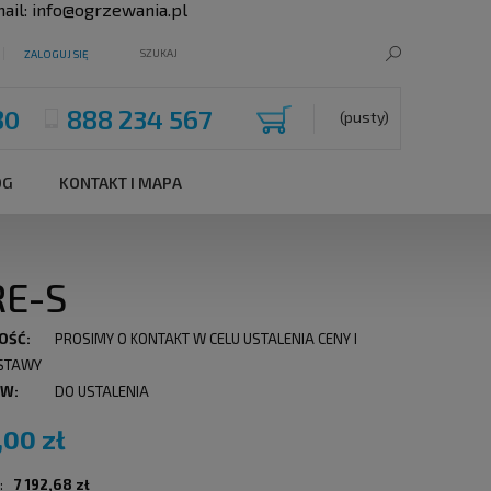
ail:
info@ogrzewania.pl
ZALOGUJ SIĘ
80
888 234 567
(pusty)
OG
KONTAKT I MAPA
RE-S
OŚĆ:
PROSIMY O KONTAKT W CELU USTALENIA CENY I
STAWY
 W:
DO USTALENIA
,00 zł
:
7 192,68 zł