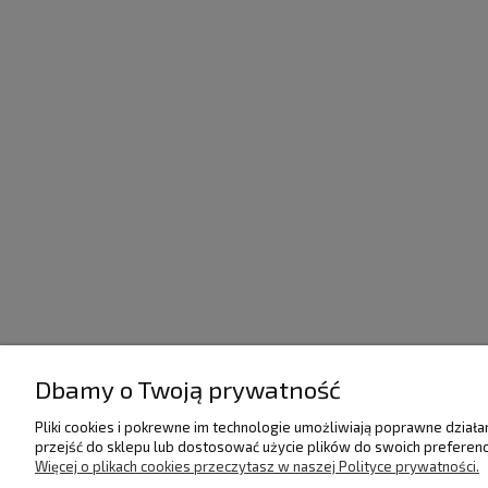
Dbamy o Twoją prywatność
POMOC
DOSTAWA I PŁATNO
Pliki cookies i pokrewne im technologie umożliwiają poprawne dział
przejść do sklepu lub dostosować użycie plików do swoich preferencj
Regulamin
Raty/Leasing
Więcej o plikach cookies przeczytasz w naszej Polityce prywatności.
Polityka prywatności
Faktury i paragony