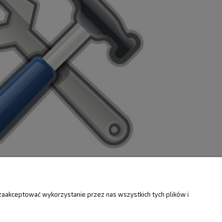
ZWROTY
O FIRMIE
zaakceptować wykorzystanie przez nas wszystkich tych plików i
Kontakt i mapa
ty
Dotacje EU