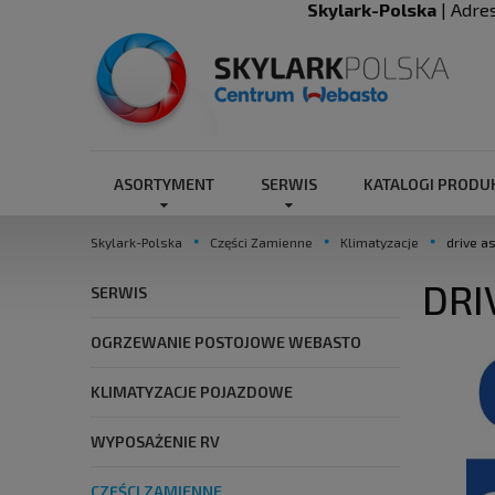
Skylark-Polska
| Adre
ASORTYMENT
SERWIS
KATALOGI PROD
Skylark-Polska
Części Zamienne
Klimatyzacje
drive a
DRI
SERWIS
OGRZEWANIE POSTOJOWE WEBASTO
KLIMATYZACJE POJAZDOWE
WYPOSAŻENIE RV
CZĘŚCI ZAMIENNE