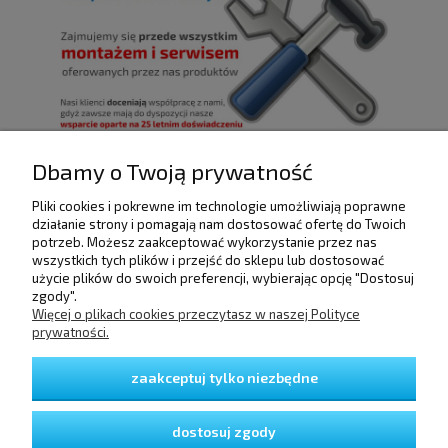
Dbamy o Twoją prywatność
Pliki cookies i pokrewne im technologie umożliwiają poprawne
POMOC
działanie strony i pomagają nam dostosować ofertę do Twoich
potrzeb. Możesz zaakceptować wykorzystanie przez nas
wszystkich tych plików i przejść do sklepu lub dostosować
użycie plików do swoich preferencji, wybierając opcję "Dostosuj
DOSTAWA I PŁATNOŚCI
zgody".
Więcej o plikach cookies przeczytasz w naszej Polityce
prywatności.
MOJE KONTO
zaakceptuj tylko niezbędne
GWARANCJA I ZWROTY
dostosuj zgody