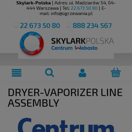
Skylark-Polska
| Adres:
ul. Madziarów 54
,
04-
444
Warszawa
| Tel:
22 673 50 80
| E-
mail:
info@ogrzewania.pl
22 673 50 80
888 234 567
DRYER-VAPORIZER LINE
ASSEMBLY