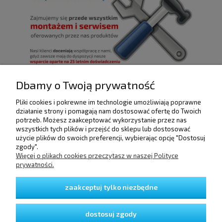
Dbamy o Twoją prywatność
Pliki cookies i pokrewne im technologie umożliwiają poprawne
POMOC
działanie strony i pomagają nam dostosować ofertę do Twoich
potrzeb. Możesz zaakceptować wykorzystanie przez nas
wszystkich tych plików i przejść do sklepu lub dostosować
użycie plików do swoich preferencji, wybierając opcję "Dostosuj
DOSTAWA I PŁATNOŚCI
zgody".
Więcej o plikach cookies przeczytasz w naszej Polityce
prywatności.
MOJE KONTO
zaakceptuj tylko niezbędne
GWARANCJA I ZWROTY
dostosuj zgody