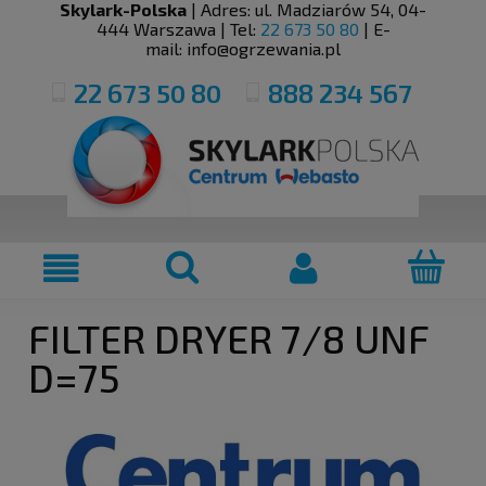
Skylark-Polska
| Adres:
ul. Madziarów 54
,
04-
444
Warszawa
| Tel:
22 673 50 80
| E-
mail:
info@ogrzewania.pl
22 673 50 80
888 234 567
FILTER DRYER 7/8 UNF
D=75