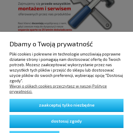
Dbamy o Twoją prywatność
Pliki cookies i pokrewne im technologie umożliwiają poprawne
POMOC
działanie strony i pomagają nam dostosować ofertę do Twoich
potrzeb. Możesz zaakceptować wykorzystanie przez nas
wszystkich tych plików i przejść do sklepu lub dostosować
użycie plików do swoich preferencji, wybierając opcję "Dostosuj
DOSTAWA I PŁATNOŚCI
zgody".
Więcej o plikach cookies przeczytasz w naszej Polityce
prywatności.
MOJE KONTO
zaakceptuj tylko niezbędne
GWARANCJA I ZWROTY
dostosuj zgody
O FIRMIE