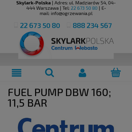
Skylark-Polska
| Adres:
ul. Madziarów 54
,
04-
444
Warszawa
| Tel:
22 673 50 80
| E-
mail:
info@ogrzewania.pl
22 673 50 80
888 234 567
FUEL PUMP DBW 160;
11,5 BAR