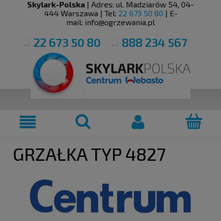
Skylark-Polska
| Adres:
ul. Madziarów 54
,
04-
444
Warszawa
| Tel:
22 673 50 80
| E-
mail:
info@ogrzewania.pl
22 673 50 80
888 234 567
GRZAŁKA TYP 4827