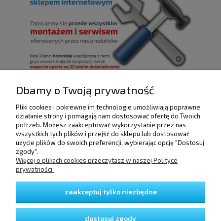
Dbamy o Twoją prywatność
Pliki cookies i pokrewne im technologie umożliwiają poprawne
POMOC
działanie strony i pomagają nam dostosować ofertę do Twoich
potrzeb. Możesz zaakceptować wykorzystanie przez nas
wszystkich tych plików i przejść do sklepu lub dostosować
użycie plików do swoich preferencji, wybierając opcję "Dostosuj
DOSTAWA I PŁATNOŚCI
zgody".
Więcej o plikach cookies przeczytasz w naszej Polityce
prywatności.
MOJE KONTO
zaakceptuj tylko niezbędne
GWARANCJA I ZWROTY
dostosuj zgody