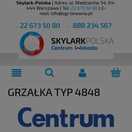
Skylark-Polska
| Adres:
ul. Madziarów 54
,
04-
444
Warszawa
| Tel:
22 673 50 80
| E-
mail:
info@ogrzewania.pl
22 673 50 80
888 234 567
GRZAŁKA TYP 4848