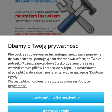
Dbamy o Twoją prywatność
Pliki cookies i pokrewne im technologie umożliwiają poprawne
POMOC
działanie strony i pomagają nam dostosować ofertę do Twoich
potrzeb. Możesz zaakceptować wykorzystanie przez nas
wszystkich tych plików i przejść do sklepu lub dostosować
użycie plików do swoich preferencji, wybierając opcję "Dostosuj
DOSTAWA I PŁATNOŚCI
zgody".
Więcej o plikach cookies przeczytasz w naszej Polityce
prywatności.
MOJE KONTO
zaakceptuj tylko niezbędne
GWARANCJA I ZWROTY
dostosuj zgody