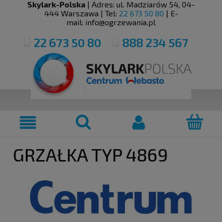
Skylark-Polska
| Adres:
ul. Madziarów 54
,
04-
444
Warszawa
| Tel:
22 673 50 80
| E-
mail:
info@ogrzewania.pl
22 673 50 80
888 234 567
GRZAŁKA TYP 4869