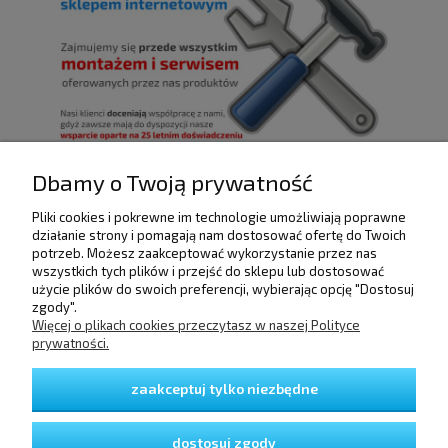
Dbamy o Twoją prywatność
Pliki cookies i pokrewne im technologie umożliwiają poprawne
POMOC
działanie strony i pomagają nam dostosować ofertę do Twoich
potrzeb. Możesz zaakceptować wykorzystanie przez nas
wszystkich tych plików i przejść do sklepu lub dostosować
użycie plików do swoich preferencji, wybierając opcję "Dostosuj
DOSTAWA I PŁATNOŚCI
zgody".
Więcej o plikach cookies przeczytasz w naszej Polityce
prywatności.
MOJE KONTO
zaakceptuj tylko niezbędne
GWARANCJA I ZWROTY
dostosuj zgody